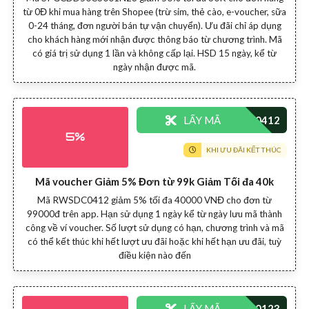
từ 0Đ khi mua hàng trên Shopee (trừ sim, thẻ cào, e-voucher, sữa
0-24 tháng, đơn người bán tự vận chuyển). Ưu đãi chỉ áp dụng
cho khách hàng mới nhận được thông báo từ chương trình. Mã
có giá trị sử dụng 1 lần và không cấp lại. HSD 15 ngày, kể từ
ngày nhận được mã.
LẤY MÃ
5%
KHI ƯU ĐÃI KẾT THÚC
Mã voucher Giảm 5% Đơn từ 99k Giảm Tối đa 40k
Mã RWSDC0412 giảm 5% tối đa 40000 VNĐ cho đơn từ
99000đ trên app. Hạn sử dụng 1 ngày kể từ ngày lưu mã thành
công về ví voucher. Số lượt sử dụng có hạn, chương trình và mã
có thể kết thúc khi hết lượt ưu đãi hoặc khi hết hạn ưu đãi, tuỳ
điều kiện nào đến
LẤY MÃ