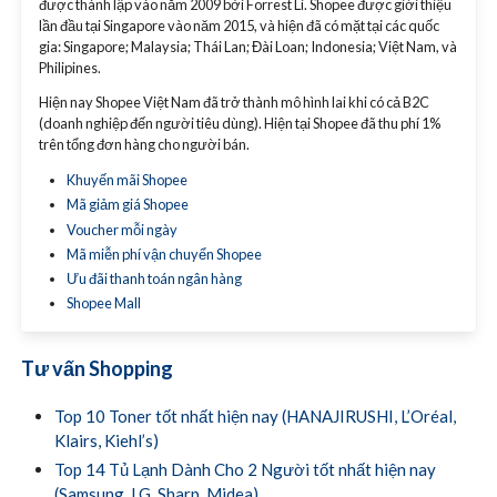
được thành lập vào năm 2009 bởi Forrest Li. Shopee được giới thiệu
lần đầu tại Singapore vào năm 2015, và hiện đã có mặt tại các quốc
gia: Singapore; Malaysia; Thái Lan; Đài Loan; Indonesia; Việt Nam, và
Philipines.
Hiện nay Shopee Việt Nam đã trở thành mô hình lai khi có cả B2C
(doanh nghiệp đến người tiêu dùng). Hiện tại Shopee đã thu phí 1%
trên tổng đơn hàng cho người bán.
Khuyến mãi Shopee
Mã giảm giá Shopee
Voucher mỗi ngày
Mã miễn phí vận chuyển Shopee
Ưu đãi thanh toán ngân hàng
Shopee Mall
Tư vấn Shopping
Top 10 Toner tốt nhất hiện nay (HANAJIRUSHI, L’Oréal,
Klairs, Kiehl’s)
Top 14 Tủ Lạnh Dành Cho 2 Người tốt nhất hiện nay
(Samsung, LG, Sharp, Midea)