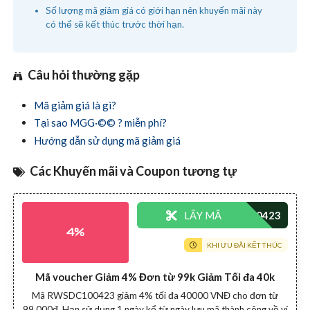
Số lượng mã giảm giá có giới hạn nên khuyến mãi này
có thể sẽ kết thúc trước thời hạn.
Câu hỏi thường gặp
Mã giảm giá là gì?
Tại sao MGG·©© ? miễn phí?
Hướng dẫn sử dụng mã giảm giá
Các Khuyến mãi và Coupon tương tự
LẤY MÃ
4%
KHI ƯU ĐÃI KẾT THÚC
Mã voucher Giảm 4% Đơn từ 99k Giảm Tối đa 40k
Mã RWSDC100423 giảm 4% tối đa 40000 VNĐ cho đơn từ
99,000đ. Hạn sử dụng 1 ngày kể từ ngày lưu mã thành công về ví