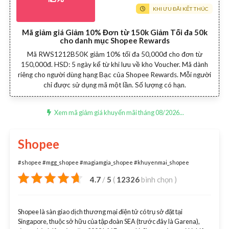
KHI ƯU ĐÃI KẾT THÚC
Mã giảm giá Giảm 10% Đơn từ 150k Giảm Tối đa 50k
cho danh mục Shopee Rewards
Mã RWS1212B50K giảm 10% tối đa 50,000đ cho đơn từ
150,000đ. HSD: 5 ngày kể từ khi lưu về kho Voucher. Mã dành
riêng cho người dùng hạng Bạc của Shopee Rewards. Mỗi người
chỉ được sử dụng mã một lần. Số lượng có hạn.
Xem mã giảm giá khuyến mãi tháng 08/2026...
Shopee
#shopee #mgg_shopee #magiamgia_shopee #khuyenmai_shopee
4.7
/
5
(
12326
bình chọn
)
Shopee là sàn giao dịch thương mại điện tử có trụ sở đặt tại
Singapore, thuộc sở hữu của tập đoàn SEA (trước đây là Garena),