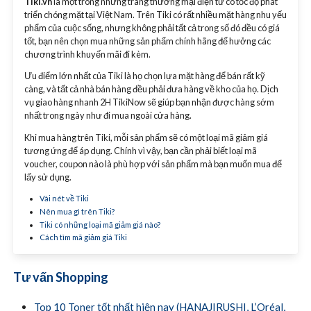
Tiki.vn
là một trong những trang thương mại điện tử có tốc độ phát
triển chóng mặt tại Việt Nam. Trên Tiki có rất nhiều mặt hàng nhu yếu
phẩm của cuộc sống, nhưng không phải tất cả trong số đó đều có giá
tốt, bạn nên chọn mua những sản phẩm chính hãng để hưởng các
chương trình khuyến mãi đi kèm.
Ưu điểm lớn nhất của Tiki là họ chọn lựa mặt hàng để bán rất kỹ
càng, và tất cả nhà bán hàng đều phải đưa hàng về kho của họ. Dịch
vụ giao hàng nhanh 2H TikiNow sẽ giúp bạn nhận được hàng sớm
nhất trong ngày như đi mua ngoài cửa hàng.
Khi mua hàng trên Tiki, mỗi sản phẩm sẽ có một loại mã giảm giá
tương ứng để áp dụng. Chính vì vậy, bạn cần phải biết loại mã
voucher, coupon nào là phù hợp với sản phẩm mà bạn muốn mua để
lấy sử dụng.
Vài nét về Tiki
Nên mua gì trên Tiki?
Tiki có những loại mã giảm giá nào?
Cách tìm mã giảm giá Tiki
Tư vấn Shopping
Top 10 Toner tốt nhất hiện nay (HANAJIRUSHI, L’Oréal,