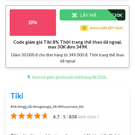
LẤY MÃ
8%
KHI ƯU ĐÃI KẾT THÚC
Code giảm giá Tiki 8% Thời trang thể thao dã ngoại,
max 30K đơn 349K
Giảm 30.000 đ cho đơn hàng từ 349.000 đ. Thời trang thể thao
dã ngoại
Xem mã giảm giá khuyến mãi tháng 08/2026...
Tiki
#tiki #mgg_tiki #magiamgia_tiki #khuyenmai_tiki
4.7
/
5
(
838
bình chọn
)