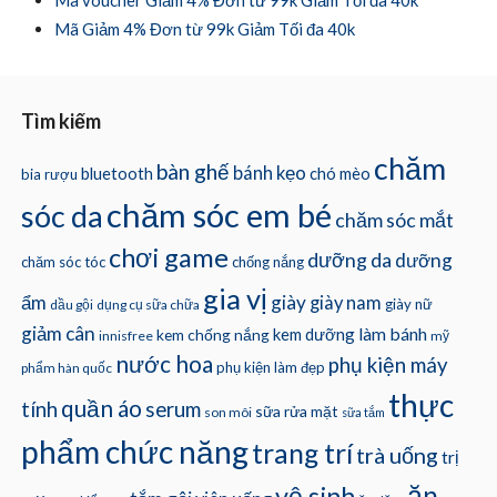
Mã voucher Giảm 4% Đơn từ 99k Giảm Tối đa 40k
Mã Giảm 4% Đơn từ 99k Giảm Tối đa 40k
Tìm kiếm
chăm
bàn ghế
bánh kẹo
bluetooth
chó mèo
bia rượu
chăm sóc em bé
sóc da
chăm sóc mắt
chơi game
dưỡng da
dưỡng
chăm sóc tóc
chống nắng
gia vị
ẩm
giày
giày nam
giày nữ
dầu gội
dụng cụ sữa chữa
giảm cân
làm bánh
kem dưỡng
kem chống nắng
innisfree
mỹ
nước hoa
phụ kiện máy
phụ kiện làm đẹp
phẩm hàn quốc
thực
quần áo
tính
serum
sữa rửa mặt
son môi
sữa tắm
phẩm chức năng
trang trí
trà uống
trị
ăn
vệ sinh