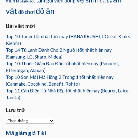
tắm gội
mụn
viên uống
tạo kiểu tóc
ăn dặm
vặt
đồ ăn
đồ chơi
Bài viết mới
Top 10 Toner tốt nhất hiện nay (HANAJIRUSHI, L’Oréal, Klairs,
Kiehl’s)
Top 14 Tủ Lạnh Dành Cho 2 Người tốt nhất hiện nay
(Samsung, LG, Sharp, Midea)
Top 10 Thuốc Giảm Đau Đầu tốt nhất hiện nay (Panadol,
Efferalgan, Alaxan)
Top 10 Son Môi Má Hồng 2 Trong 1 tốt nhất hiện nay
(Canmake, Cocokind, Benefit, Rohto)
Top 11 Cân Điện Tử Nhà Bếp tốt nhất hiện nay (Beurer, Laica,
Tanita)
Lưu trữ
Lưu
trữ
Mã giảm giá Tiki