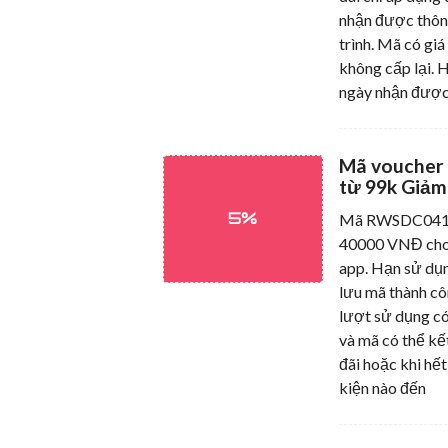
nhận được thô
trình. Mã có giá
không cấp lại. 
ngày nhận được
Mã voucher
từ 99k Giảm
5%
Mã RWSDC0412 
40000 VNĐ cho
app. Hạn sử dụn
lưu mã thành cô
lượt sử dụng có
và mã có thể kế
đãi hoặc khi hết
kiện nào đến