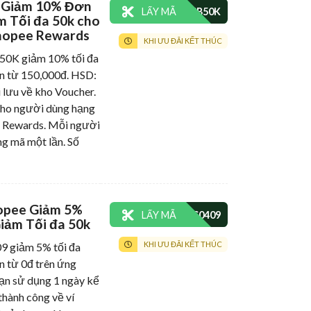
á Giảm 10% Đơn
LẤY MÃ
m Tối đa 50k cho
hopee Rewards
KHI ƯU ĐÃI KẾT THÚC
K giảm 10% tối đa
n từ 150,000đ. HSD:
i lưu về kho Voucher.
cho người dùng hạng
 Rewards. Mỗi người
g mã một lần. Số
opee Giảm 5%
LẤY MÃ
iảm Tối đa 50k
KHI ƯU ĐÃI KẾT THÚC
giảm 5% tối đa
n từ 0đ trên ứng
ạn sử dụng 1 ngày kể
thành công về ví