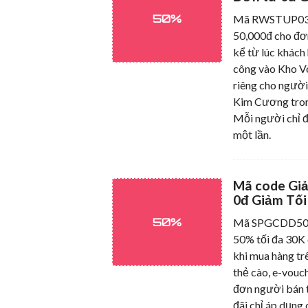
50%
Mã RWSTUP03 g
50,000đ cho đơ
kể từ lúc khách
công vào Kho V
riêng cho ngườ
Kim Cương tron
Mỗi người chỉ 
một lần.
Mã code Gi
0đ Giảm Tối
50%
Mã SPGCDD50
50% tối đa 30K
khi mua hàng tr
thẻ cào, e-vouch
đơn người bán 
đãi chỉ áp dụng