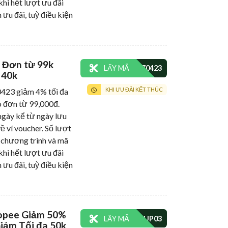
khi hết lượt ưu đãi
 ưu đãi, tuỳ điều kiện
 Đơn từ 99k
LẤY MÃ
 40k
KHI ƯU ĐÃI KẾT THÚC
3 giảm 4% tối đa
 đơn từ 99,000đ.
gày kể từ ngày lưu
ề ví voucher. Số lượt
 chương trình và mã
khi hết lượt ưu đãi
 ưu đãi, tuỳ điều kiện
opee Giảm 50%
LẤY MÃ
iảm Tối đa 50k