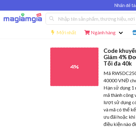
Nhấn để tả
Mới nhất
Ngành hàng
Code khuyế
Giảm 4% Đơ
Tối đa 40k
4%
Mã RWSDC2504
40000 VNĐ cho
Hạn sử dụng 1 
mã thành công v
lượt sử dụng c
và mã có thể kế
ưu đãi hoặc khi 
điều kiện nào đ