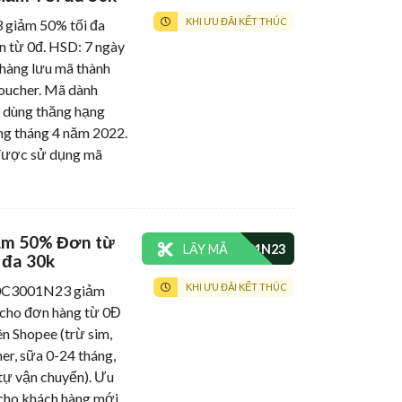
KHI ƯU ĐÃI KẾT THÚC
iảm 50% tối đa
n từ 0đ. HSD: 7 ngày
 hàng lưu mã thành
oucher. Mã dành
i dùng thăng hạng
g tháng 4 năm 2022.
được sử dụng mã
ảm 50% Đơn từ
LẤY MÃ
 đa 30k
KHI ƯU ĐÃI KẾT THÚC
C3001N23 giảm
 cho đơn hàng từ 0Đ
ên Shopee (trừ sim,
er, sữa 0-24 tháng,
tự vận chuyển). Ưu
 cho khách hàng mới