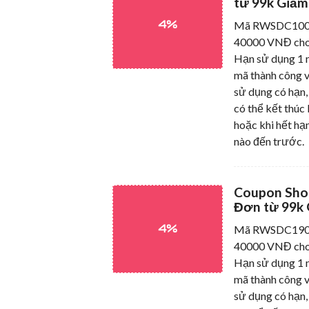
từ 99k Giảm
4%
Mã RWSDC10042
40000 VNĐ cho
Hạn sử dụng 1 n
mã thành công v
sử dụng có hạn,
có thể kết thúc 
hoặc khi hết hạn
nào đến trước.
Coupon Sho
Đơn từ 99k 
4%
Mã RWSDC1904 
40000 VNĐ cho
Hạn sử dụng 1 n
mã thành công v
sử dụng có hạn,