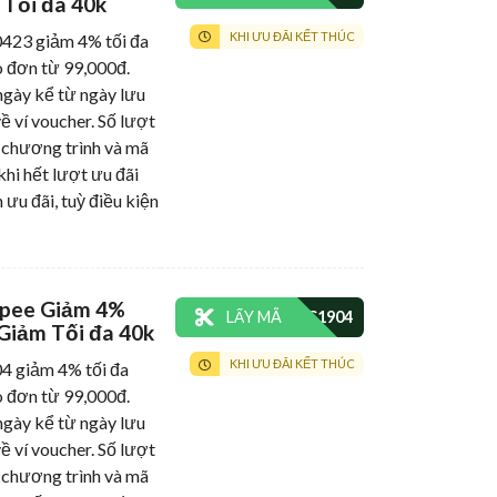
 Tối đa 40k
KHI ƯU ĐÃI KẾT THÚC
3 giảm 4% tối đa
 đơn từ 99,000đ.
gày kể từ ngày lưu
ề ví voucher. Số lượt
 chương trình và mã
khi hết lượt ưu đãi
 ưu đãi, tuỳ điều kiện
pee Giảm 4%
LẤY MÃ
Giảm Tối đa 40k
KHI ƯU ĐÃI KẾT THÚC
giảm 4% tối đa
 đơn từ 99,000đ.
gày kể từ ngày lưu
ề ví voucher. Số lượt
 chương trình và mã