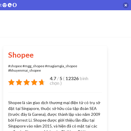
ệt
Shopee
#shopee #mgg_shopee #magiamgia_shopee
#khuyenmai_shopee
4.7
/
5
(
12326
bình
chọn
)
Shopee là sàn giao dịch thương mại điện tử có trụ sở
đặt tại Singapore, thuộc sở hữu của tập đoàn SEA
(trước đây là Garena), được thành lập vào năm 2009
bởi Forrest Li. Shopee được giới thiệu lần đầu tại
Singapore vào năm 2015, và hiện đã có mặt tại các