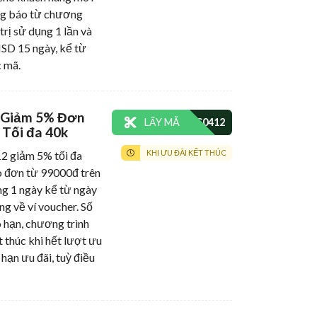
ng báo từ chương
 trị sử dụng 1 lần và
HSD 15 ngày, kể từ
 mã.
 Giảm 5% Đơn
LẤY MÃ
 Tối đa 40k
KHI ƯU ĐÃI KẾT THÚC
giảm 5% tối đa
 đơn từ 99000đ trên
g 1 ngày kể từ ngày
ng về ví voucher. Số
 hạn, chương trình
t thúc khi hết lượt ưu
 hạn ưu đãi, tuỳ điều