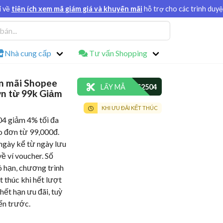
i về
tiện ích xem mã giám giá và khuyến mãi
hỗ trợ cho các trình duy
Nhà cung cấp
Tư vấn Shopping
n mãi Shopee
LẤY MÃ
n từ 99k Giảm
KHI ƯU ĐÃI KẾT THÚC
 giảm 4% tối đa
 đơn từ 99,000đ.
ngày kể từ ngày lưu
ề ví voucher. Số
ó hạn, chương trình
t thúc khi hết lượt
hết hạn ưu đãi, tuỳ
ến trước.