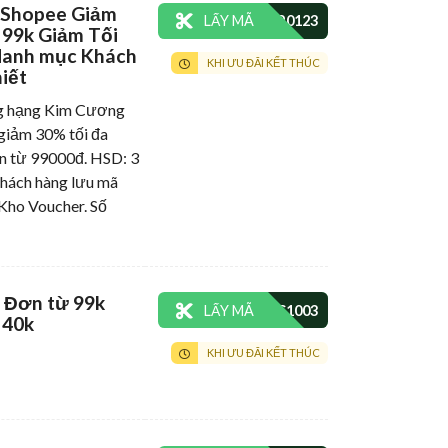
 Shopee Giảm
LẤY MÃ
99k Giảm Tối
danh mục Khách
KHI ƯU ĐÃI KẾT THÚC
iết
ăng hạng Kim Cương
ảm 30% tối đa
n từ 99000đ. HSD: 3
khách hàng lưu mã
Kho Voucher. Số
 Đơn từ 99k
LẤY MÃ
 40k
KHI ƯU ĐÃI KẾT THÚC