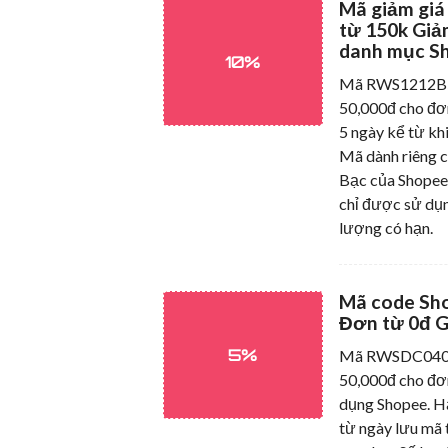
Mã giảm gi
từ 150k Giả
danh mục S
10%
Mã RWS1212B50
50,000đ cho đơ
5 ngày kể từ kh
Mã dành riêng 
Bạc của Shopee
chỉ được sử dụn
lượng có hạn.
Mã code Sh
Đơn từ 0đ G
5%
Mã RWSDC0409 
50,000đ cho đơ
dụng Shopee. H
từ ngày lưu mã 