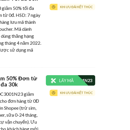
KHI ƯU ĐÃI KẾT THÚC
iảm 50% tối đa
n từ 0đ. HSD: 7 ngày
 hàng lưu mã thành
oucher. Mã dành
i dùng thăng hạng
g tháng 4 năm 2022.
được sử dụng mã
ảm 50% Đơn từ
LẤY MÃ
 đa 30k
KHI ƯU ĐÃI KẾT THÚC
C3001N23 giảm
 cho đơn hàng từ 0Đ
ên Shopee (trừ sim,
er, sữa 0-24 tháng,
tự vận chuyển). Ưu
 cho khách hàng mới