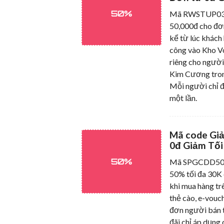
50%
Mã RWSTUP03 g
50,000đ cho đơ
kể từ lúc khách
công vào Kho V
riêng cho ngườ
Kim Cương tron
Mỗi người chỉ 
một lần.
Mã code Gi
0đ Giảm Tối
50%
Mã SPGCDD50
50% tối đa 30K
khi mua hàng tr
thẻ cào, e-vouch
đơn người bán 
đãi chỉ áp dụng