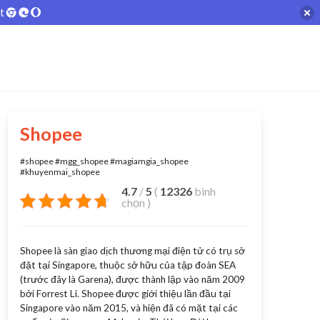
ệt
Shopee
#shopee #mgg_shopee #magiamgia_shopee
#khuyenmai_shopee
4.7
/
5
(
12326
bình
chọn
)
Shopee là sàn giao dịch thương mại điện tử có trụ sở
đặt tại Singapore, thuộc sở hữu của tập đoàn SEA
(trước đây là Garena), được thành lập vào năm 2009
bởi Forrest Li. Shopee được giới thiệu lần đầu tại
Singapore vào năm 2015, và hiện đã có mặt tại các