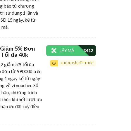
ng báo từ chương
 trị sử dụng 1 lần và
HSD 15 ngày, kể từ
 mã.
 Giảm 5% Đơn
LẤY MÃ
 Tối đa 40k
KHI ƯU ĐÃI KẾT THÚC
giảm 5% tối đa
 đơn từ 99000đ trên
g 1 ngày kể từ ngày
ng về ví voucher. Số
 hạn, chương trình
t thúc khi hết lượt ưu
 hạn ưu đãi, tuỳ điều