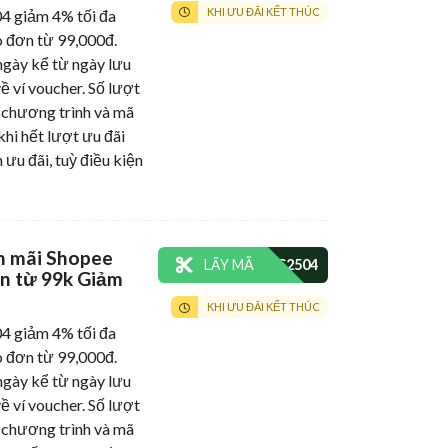
KHI ƯU ĐÃI KẾT THÚC
giảm 4% tối đa
 đơn từ 99,000đ.
gày kể từ ngày lưu
ề ví voucher. Số lượt
 chương trình và mã
khi hết lượt ưu đãi
 ưu đãi, tuỳ điều kiện
n mãi Shopee
LẤY MÃ
n từ 99k Giảm
KHI ƯU ĐÃI KẾT THÚC
giảm 4% tối đa
 đơn từ 99,000đ.
gày kể từ ngày lưu
ề ví voucher. Số lượt
 chương trình và mã