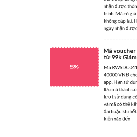
nhận được thô
trình. Mã có giá
không cấp lại. 
ngày nhận được
Mã voucher
từ 99k Giảm
5%
Mã RWSDC0412 
40000 VNĐ cho
app. Hạn sử dụn
lưu mã thành cô
lượt sử dụng có
và mã có thể kế
đãi hoặc khi hết
kiện nào đến