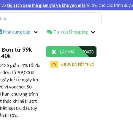
i về
tiện ích xem mã giám giá và khuyến mãi
hỗ trợ cho các trình duy
Nhà cung cấp
Tư vấn Shopping
 Đơn từ 99k
LẤY MÃ
 40k
23 giảm 4% tối đa
KHI ƯU ĐÃI KẾT THÚC
 đơn từ 99,000đ.
ngày kể từ ngày lưu
ề ví voucher. Số
ó hạn, chương trình
t thúc khi hết lượt
hết hạn ưu đãi, tuỳ
ến trước.