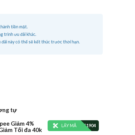
thành tiền mặt.
 trình ưu đãi khác.
 đãi này có thể sẽ kết thúc trước thời hạn.
ơng tự
pee Giảm 4%
LẤY MÃ
Giảm Tối đa 40k