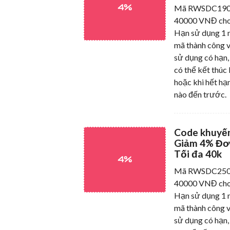
4%
Mã RWSDC1904 
40000 VNĐ cho
Hạn sử dụng 1 n
mã thành công v
sử dụng có hạn,
có thể kết thúc 
hoặc khi hết hạn
nào đến trước.
Code khuyế
Giảm 4% Đơ
Tối đa 40k
4%
Mã RWSDC2504 
40000 VNĐ cho
Hạn sử dụng 1 n
mã thành công v
sử dụng có hạn,