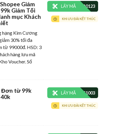
 Shopee Giảm
LẤY MÃ
99k Giảm Tối
danh mục Khách
KHI ƯU ĐÃI KẾT THÚC
iết
ăng hạng Kim Cương
ảm 30% tối đa
n từ 99000đ. HSD: 3
khách hàng lưu mã
Kho Voucher. Số
 Đơn từ 99k
LẤY MÃ
 40k
KHI ƯU ĐÃI KẾT THÚC