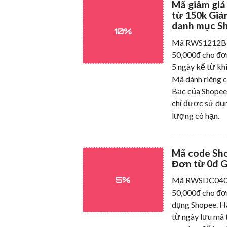
Mã giảm gi
từ 150k Giả
danh mục S
10%
Mã RWS1212B50
50,000đ cho đơ
5 ngày kể từ kh
Mã dành riêng 
Bạc của Shopee
chỉ được sử dụn
lượng có hạn.
Mã code Sh
Đơn từ 0đ G
5%
Mã RWSDC0409 
50,000đ cho đơ
dụng Shopee. H
từ ngày lưu mã 