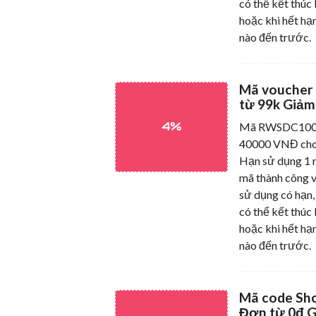
có thể kết thúc 
hoặc khi hết hạn
nào đến trước.
Mã voucher
từ 99k Giảm
4%
Mã RWSDC10042
40000 VNĐ cho
Hạn sử dụng 1 n
mã thành công v
sử dụng có hạn,
có thể kết thúc 
hoặc khi hết hạn
nào đến trước.
Mã code Sh
Đơn từ 0đ G