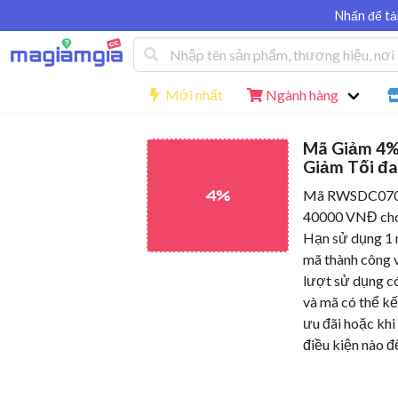
Nhấn để tả
Mới nhất
Ngành hàng
Mã Giảm 4%
Giảm Tối đa
4%
Mã RWSDC0704
40000 VNĐ cho
Hạn sử dụng 1 
mã thành công v
lượt sử dụng c
và mã có thể kế
ưu đãi hoặc khi 
điều kiện nào đ