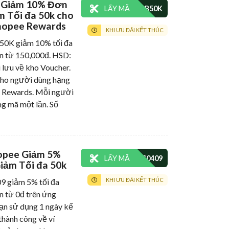
á Giảm 10% Đơn
LẤY MÃ
m Tối đa 50k cho
hopee Rewards
KHI ƯU ĐÃI KẾT THÚC
K giảm 10% tối đa
n từ 150,000đ. HSD:
i lưu về kho Voucher.
cho người dùng hạng
 Rewards. Mỗi người
g mã một lần. Số
opee Giảm 5%
LẤY MÃ
iảm Tối đa 50k
KHI ƯU ĐÃI KẾT THÚC
giảm 5% tối đa
n từ 0đ trên ứng
ạn sử dụng 1 ngày kể
thành công về ví