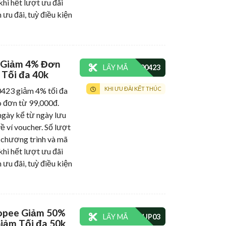
khi hết lượt ưu đãi
 ưu đãi, tuỳ điều kiện
 Giảm 4% Đơn
LẤY MÃ
 Tối đa 40k
KHI ƯU ĐÃI KẾT THÚC
3 giảm 4% tối đa
 đơn từ 99,000đ.
gày kể từ ngày lưu
ề ví voucher. Số lượt
 chương trình và mã
khi hết lượt ưu đãi
 ưu đãi, tuỳ điều kiện
opee Giảm 50%
LẤY MÃ
iảm Tối đa 50k