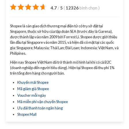
4.7
/
5
(
12326
bình chọn
)
Shopee là sàn giao dịch thương mại điện tử có trụ sở đặt tại
Singapore, thuộc sở hữu của tập đoàn SEA (trước đây là Garena),
được thành lập vào năm 2009 bởi Forrest Li. Shopee được giới thiệu
lần đầu tại Singapore vào năm 2015, và hiện đã có mặt tại các quốc
gia: Singapore; Malaysia; Thái Lan; Đài Loan; Indonesia; Việt Nam, và
Philipines.
Hiện nay Shopee Việt Nam đã trở thành mô hình lai khi có cả B2C
(doanh nghiệp đến người tiêu dùng). Hiện tại Shopee đã thu phí 1%
trên tổng đơn hàng cho người bán.
Khuyến mãi Shopee
Mã giảm giá Shopee
Voucher mỗi ngày
Mã miễn phí vận chuyển Shopee
Ưu đãi thanh toán ngân hàng
Shopee Mall