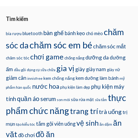
Tìm kiếm
chăm
bàn ghế
bánh kẹo
bluetooth
chó mèo
bia rượu
chăm sóc em bé
sóc da
chăm sóc mắt
chơi game
dưỡng da
dưỡng
chăm sóc tóc
chống nắng
gia vị
ẩm
giày
giày nam
giày nữ
dầu gội
dụng cụ sữa chữa
giảm cân
làm bánh
kem dưỡng
kem chống nắng
innisfree
mỹ
nước hoa
phụ kiện máy
phụ kiện làm đẹp
phẩm hàn quốc
thực
quần áo
tính
serum
sữa rửa mặt
son môi
sữa tắm
phẩm chức năng
trang trí
trà uống
trị
ăn
vệ sinh
tắm gội
mụn
viên uống
tạo kiểu tóc
ăn dặm
vặt
đồ ăn
đồ chơi