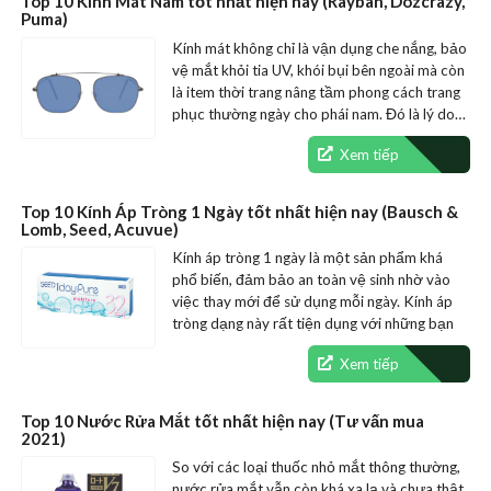
Top 10 Kính Mát Nam tốt nhất hiện nay (Rayban, Dozcrazy,
Puma)
Kính mát không chỉ là vận dụng che nắng, bảo
vệ mắt khỏi tia UV, khói bụi bên ngoài mà còn
là item thời trang nâng tầm phong cách trang
phục thường ngày cho phái nam. Đó là lý do…
Xem tiếp
Top 10 Kính Áp Tròng 1 Ngày tốt nhất hiện nay (Bausch &
Lomb, Seed, Acuvue)
Kính áp tròng 1 ngày là một sản phẩm khá
phổ biến, đảm bảo an toàn vệ sinh nhờ vào
việc thay mới để sử dụng mỗi ngày. Kính áp
tròng dạng này rất tiện dụng với những bạn
mong…
Xem tiếp
Top 10 Nước Rửa Mắt tốt nhất hiện nay (Tư vấn mua
2021)
So với các loại thuốc nhỏ mắt thông thường,
nước rửa mắt vẫn còn khá xa lạ và chưa thật