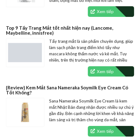
thâm, bọng mắt do mệt mỏi khi làm việc
nhiều, thức…
Xem tiếp
Top 9 Tẩy Trang Mắt tốt nhất hiện nay (Lancome,
Maybelline, innisfree)
Tẩy trang mắt là sản phẩm chuyên dụng, giúp
làm sạch phần trang điểm khó tẩy như
mascara không thấm nước và kẻ mắt. Tuy
nhiên, trên thị trường hiện nay có rất nhiều
thương hiệu khác nhau như Lancome,…
Xem tiếp
{Review} Kem Mắt Sana Nameraka Soymilk Eye Cream Có
Tốt Không?
Sana Nameraka Soymilk Eye Cream là kem
mắt Nhật Bản đang nhận được nhiều sự chú ý
gần đây. Bên cạnh những lời khen về khả năng
làm sáng và trị thâm cho vùng da mắt, sản
phẩm cũng gặp…
Xem tiếp